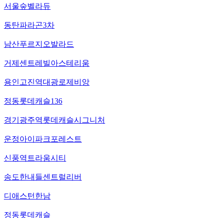
서울숲벨라듀
동탄파라곤3차
남산푸르지오발라드
거제센트레빌아스테리움
용인고진역대광로제비앙
정동롯데캐슬136
경기광주역롯데캐슬시그니처
운정아이파크포레스트
신풍역트라움시티
송도한내들센트럴리버
디애스턴한남
정동롯데캐슬