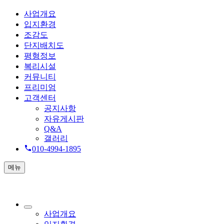
사업개요
입지환경
조감도
단지배치도
평형정보
복리시설
커뮤니티
프리미엄
고객센터
공지사항
자유게시판
Q&A
갤러리
010-4994-1895
메뉴
사업개요