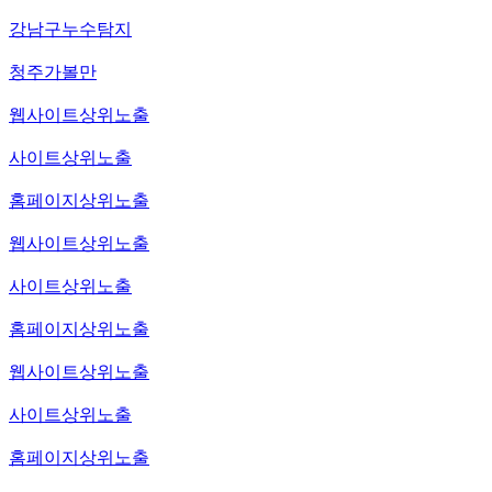
강남구누수탐지
청주가볼만
웹사이트상위노출
사이트상위노출
홈페이지상위노출
웹사이트상위노출
사이트상위노출
홈페이지상위노출
웹사이트상위노출
사이트상위노출
홈페이지상위노출