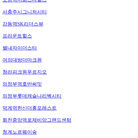
서충주시그니처시티
강동역SK리더스뷰
프라운트힐스
별내자이더스타
여의대방더마크원
청라피크원푸르지오
의정부역호반써밋
의정부롯데캐슬나리벡시티
덕계역한신더휴포레스트
회천중앙역로제비앙그랜드센텀
청계노르웨이숲