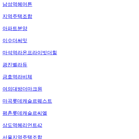
남성역헤머튼
지역주택조합
아파트분양
이수더써밋
마석역라온프라이빗더힐
광진벨라듀
금호역라비체
여의대방더마크원
마곡롯데캐슬르웨스트
평촌롯데캐슬르씨엘
상도역헤리언트42
서울지역주택조합