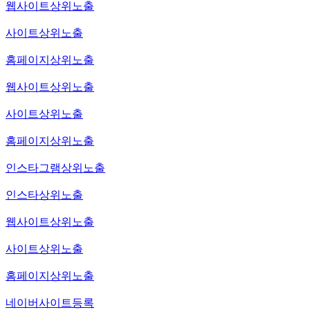
웹사이트상위노출
사이트상위노출
홈페이지상위노출
웹사이트상위노출
사이트상위노출
홈페이지상위노출
인스타그램상위노출
인스타상위노출
웹사이트상위노출
사이트상위노출
홈페이지상위노출
네이버사이트등록