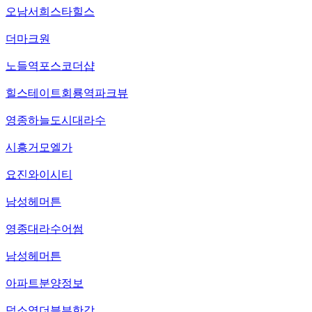
오남서희스타힐스
더마크원
노들역포스코더샵
힐스테이트회룡역파크뷰
영종하늘도시대라수
시흥거모엘가
요진와이시티
남성헤머튼
영종대라수어썸
남성헤머튼
아파트분양정보
덕소역더블뷰한강