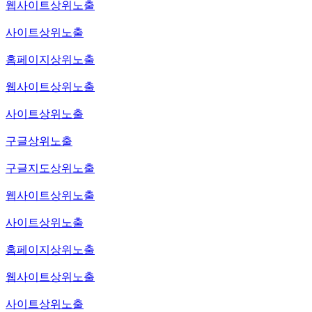
웹사이트상위노출
사이트상위노출
홈페이지상위노출
웹사이트상위노출
사이트상위노출
구글상위노출
구글지도상위노출
웹사이트상위노출
사이트상위노출
홈페이지상위노출
웹사이트상위노출
사이트상위노출