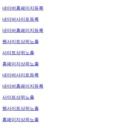
네이버홈페이지등록
네이버사이트등록
네이버홈페이지등록
웹사이트상위노출
사이트상위노출
홈페이지상위노출
네이버사이트등록
네이버홈페이지등록
사이트상위노출
웹사이트상위노출
홈페이지상위노출