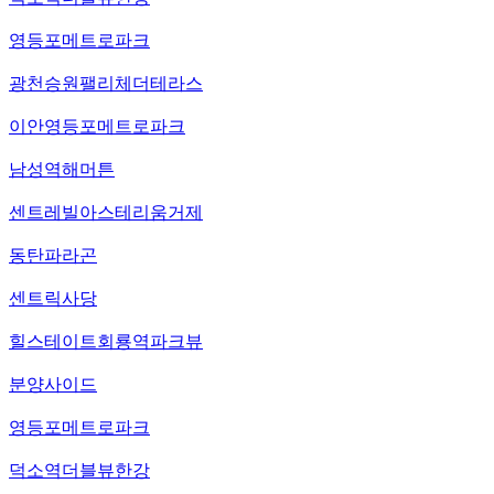
영등포메트로파크
광천승원팰리체더테라스
이안영등포메트로파크
남성역해머튼
센트레빌아스테리움거제
동탄파라곤
센트릭사당
힐스테이트회룡역파크뷰
분양사이드
영등포메트로파크
덕소역더블뷰한강