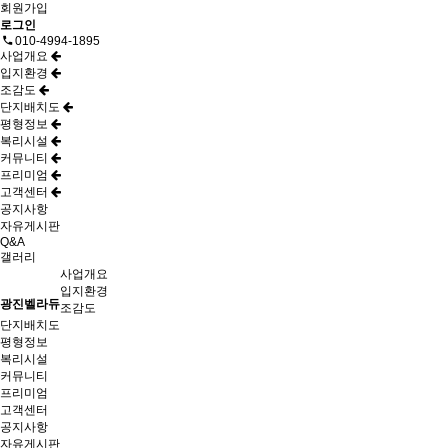
회원가입
로그인
010-4994-1895
사업개요
입지환경
조감도
단지배치도
평형정보
복리시설
커뮤니티
프리미엄
고객센터
공지사항
자유게시판
Q&A
갤러리
사업개요
입지환경
광진벨라듀
조감도
단지배치도
평형정보
복리시설
커뮤니티
프리미엄
고객센터
공지사항
자유게시판