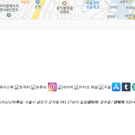
우리자산신탁
주소
: 서울시 광진구 군자동 341-17번지 일원
관리자
: 정우용 /
연락처
: 010