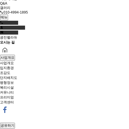
Q&A
갤러리
010-4994-1895
메뉴
광진벨라듀
오시는 길
사업개요
사업개요
입지환경
조감도
단지배치도
평형정보
복리시설
커뮤니티
프리미엄
고객센터
공유하기