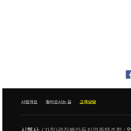
사업개요
찾아오시는 길
고객상담
시행사
: (가칭)광진벨라듀지역주택조합 /