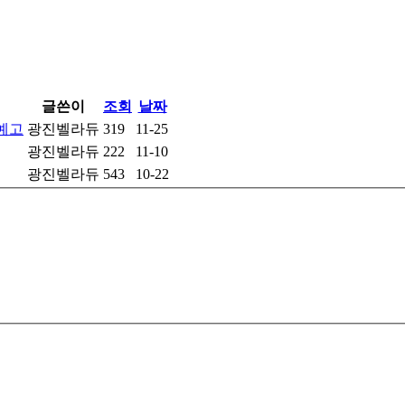
글쓴이
조회
날짜
 예고
광진벨라듀
319
11-25
광진벨라듀
222
11-10
광진벨라듀
543
10-22