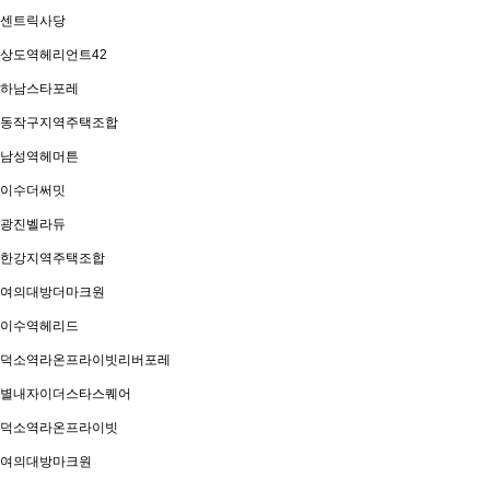
센트릭사당
상도역헤리언트42
하남스타포레
동작구지역주택조합
남성역헤머튼
이수더써밋
광진벨라듀
한강지역주택조합
여의대방더마크원
이수역헤리드
덕소역라온프라이빗리버포레
별내자이더스타스퀘어
덕소역라온프라이빗
여의대방마크원