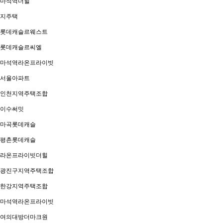
마석역더힐
지주택
롯데캐슬르웨스트
롯데캐슬르씨엘
마석역라온프라이빗
서울아파트
인천지역주택조합
이수써밋
마곡롯데캐슬
평촌롯데캐슬
라온프라이빗더힐
광진구지역주택조합
한강지역주택조합
마석역라온프라이빗
여의대방더마크원