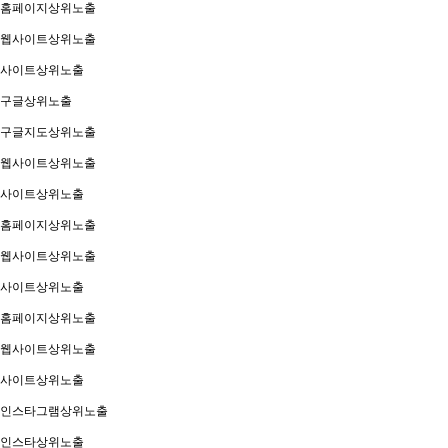
홈페이지상위노출
웹사이트상위노출
사이트상위노출
구글상위노출
구글지도상위노출
웹사이트상위노출
사이트상위노출
홈페이지상위노출
웹사이트상위노출
사이트상위노출
홈페이지상위노출
웹사이트상위노출
사이트상위노출
인스타그램상위노출
인스타상위노출