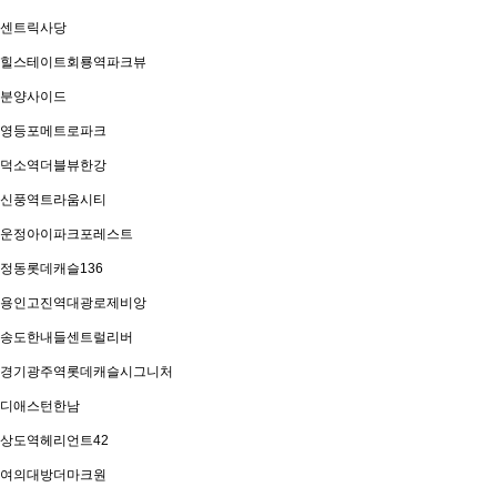
센트릭사당
힐스테이트회룡역파크뷰
분양사이드
영등포메트로파크
덕소역더블뷰한강
신풍역트라움시티
운정아이파크포레스트
정동롯데캐슬136
용인고진역대광로제비앙
송도한내들센트럴리버
경기광주역롯데캐슬시그니처
디애스턴한남
상도역헤리언트42
여의대방더마크원