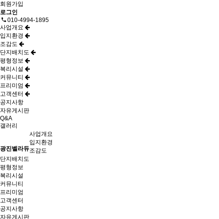
회원가입
로그인
010-4994-1895
사업개요
입지환경
조감도
단지배치도
평형정보
복리시설
커뮤니티
프리미엄
고객센터
공지사항
자유게시판
Q&A
갤러리
사업개요
입지환경
광진벨라듀
조감도
단지배치도
평형정보
복리시설
커뮤니티
프리미엄
고객센터
공지사항
자유게시판